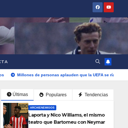
CTA
llones de personas aplauden que la UEFA se ría de ellos
La
Últimas
Populares
Tendencias
ARCHIENEMIGOS
Laporta y Nico Williams, el mismo
teatro que Bartomeu con Neymar