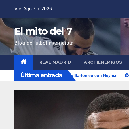
Saltar
Vie. Ago 7th, 2026
al
contenido
El mito del 7
Blog de fútbol madridista
REAL MADRID
ARCHIENEMIGOS
Última entrada
lliams, el mismo teatro que Bartomeu con Neymar
¿Mbappe l