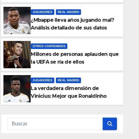
JUGADORES
REAL MADRID
¿Mbappe lleva años jugando mal?
Análisis detallado de sus datos
OTROS CONTENIDOS
Millones de personas aplauden que
JUGADORES
REAL MADRID
la UEFA se ría de ellos
FA se
La verdadera dim
Ronaldinho
JUGADORES
REAL MADRID
La verdadera dimensión de
OCTUBRE 6, 2024
Vinicius: Mejor que Ronaldinho