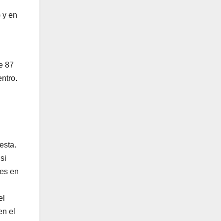
 y en
e 87
ntro.
esta.
si
les en
el
en el