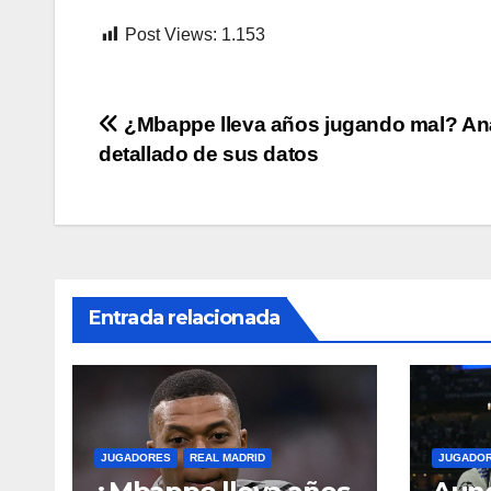
Post Views:
1.153
Navegación
¿Mbappe lleva años jugando mal? Aná
detallado de sus datos
de
entradas
Entrada relacionada
JUGADORES
REAL MADRID
JUGADO