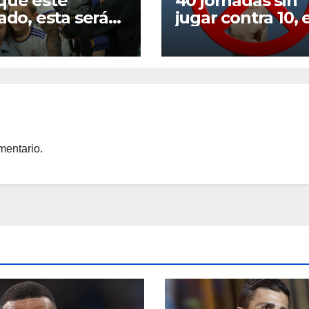
que esté
40 jornadas sin
lado, esta será
jugar contra 10, 
r la temporada
negreirato vive
roos
mentario.