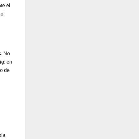
te el
gol
s. No
ig; en
do de
bía