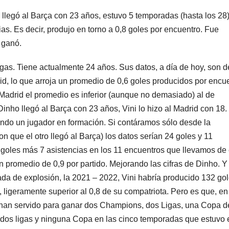
llegó al Barça con 23 años, estuvo 5 temporadas (hasta los 28)
as. Es decir, produjo en torno a 0,8 goles por encuentro. Fue
 ganó.
gas. Tiene actualmente 24 años. Sus datos, a día de hoy, son d
id, lo que arroja un promedio de 0,6 goles producidos por encue
 Madrid el promedio es inferior (aunque no demasiado) al de
inho llegó al Barça con 23 años, Vini lo hizo al Madrid con 18.
iendo un jugador en formación. Si contáramos sólo desde la
 que el otro llegó al Barça) los datos serían 24 goles y 11
goles más 7 asistencias en los 11 encuentros que llevamos de 
 promedio de 0,9 por partido. Mejorando las cifras de Dinho. Y 
da de explosión, la 2021 – 2022, Vini habría producido 132 go
 ligeramente superior al 0,8 de su compatriota. Pero es que, en
i han servido para ganar dos Champions, dos Ligas, una Copa d
os ligas y ninguna Copa en las cinco temporadas que estuvo 