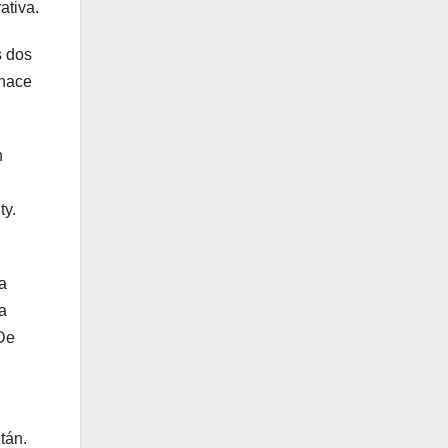
ativa.
s dos
 hace
n
ty.
a
a
 De
tán.