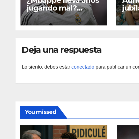
¿Mbappe lleva años
Aun
jugando mal?
jubi
Análisis detallado
mejo
de sus datos
de K
Deja una respuesta
Lo siento, debes estar
conectado
para publicar un co
You missed