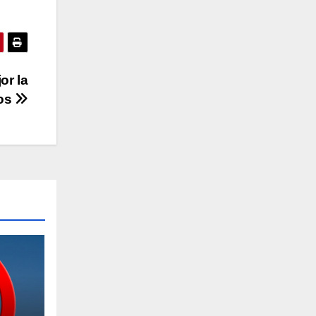
or la
oos