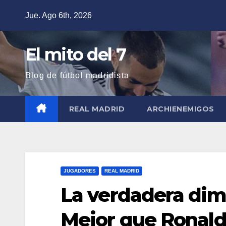
Saltar
Jue. Ago 6th, 2026
al
contenido
El mito del 7
Blog de fútbol madridista
REAL MADRID
ARCHIENEMIGOS
JUGADORES
REAL MADRID
La verdadera dim
Mejor que Ronal