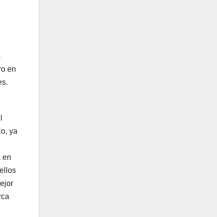
n
s
ro en
es.
l
co, ya
a en
ellos
ejor
rca