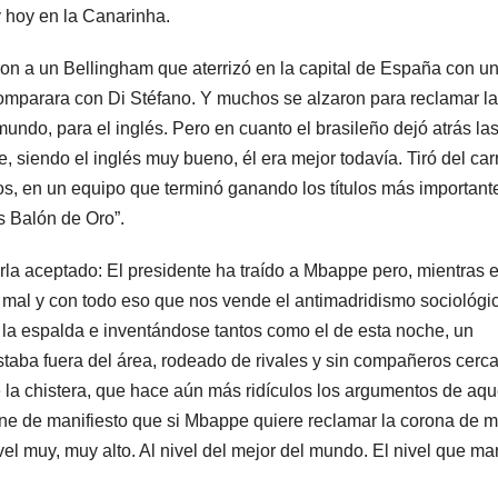
 hoy en la Canarinha.
eron a un Bellingham que aterrizó en la capital de España con u
omparara con Di Stéfano. Y muchos se alzaron para reclamar la
undo, para el inglés. Pero en cuanto el brasileño dejó atrás la
ue, siendo el inglés muy bueno, él era mejor todavía. Tiró del car
s, en un equipo que terminó ganando los títulos más important
s Balón de Oro”.
rla aceptado: El presidente ha traído a Mbappe pero, mientras e
do mal y con todo eso que nos vende el antimadridismo sociológi
 la espalda e inventándose tantos como el de esta noche, un
taba fuera del área, rodeado de rivales y sin compañeros cerc
 la chistera, que hace aún más ridículos los argumentos de aqu
ne de manifiesto que si Mbappe quiere reclamar la corona de m
ivel muy, muy alto. Al nivel del mejor del mundo. El nivel que ma