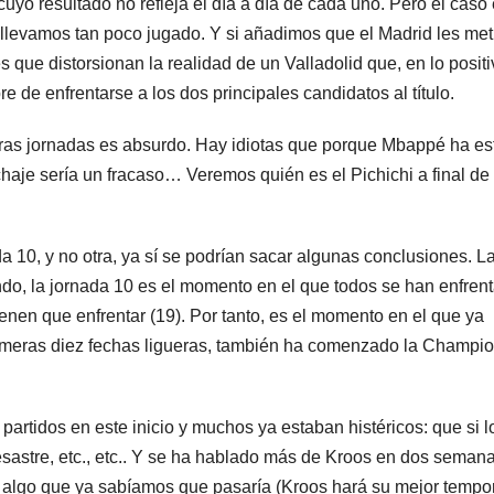
uyo resultado no refleja el día a día de cada uno. Pero el caso
llevamos tan poco jugado. Y si añadimos que el Madrid les met
 que distorsionan la realidad de un Valladolid que, en lo positi
re de enfrentarse a los dos principales candidatos al título.
meras jornadas es absurdo. Hay idiotas que porque Mbappé ha e
chaje sería un fracaso… Veremos quién es el Pichichi a final de
 10, y no otra, ya sí se podrían sacar algunas conclusiones. L
o, la jornada 10 es el momento en el que todos se han enfren
ienen que enfrentar (19). Por tanto, es el momento en el que ya
imeras diez fechas ligueras, también ha comenzado la Champio
artidos en este inicio y muchos ya estaban histéricos: que si l
esastre, etc., etc.. Y se ha hablado más de Kroos en dos seman
s algo que ya sabíamos que pasaría (Kroos hará su mejor tempo