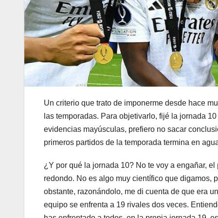
Un criterio que trato de imponerme desde hace muc
las temporadas. Para objetivarlo, fijé la jornada 1
evidencias mayúsculas, prefiero no sacar conclus
primeros partidos de la temporada termina en agu
¿Y por qué la jornada 10? No te voy a engañar, el
redondo. No es algo muy científico que digamos, pe
obstante, razonándolo, me di cuenta de que era u
equipo se enfrenta a 19 rivales dos veces. Entien
has enfrentado a todos, en la propia jornada 19, e