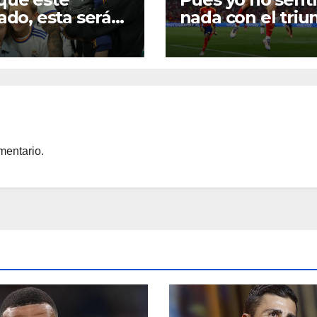
lado, esta será
nada con el triu
r la temporada
de la Selección
roos
Española
mentario.