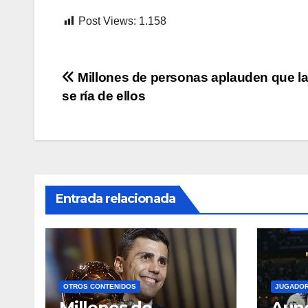
Post Views:
1.158
Navegación
Millones de personas aplauden que l
se ría de ellos
de
entradas
Entrada relacionada
OTROS CONTENIDOS
JUGADO
Millones de
Aun