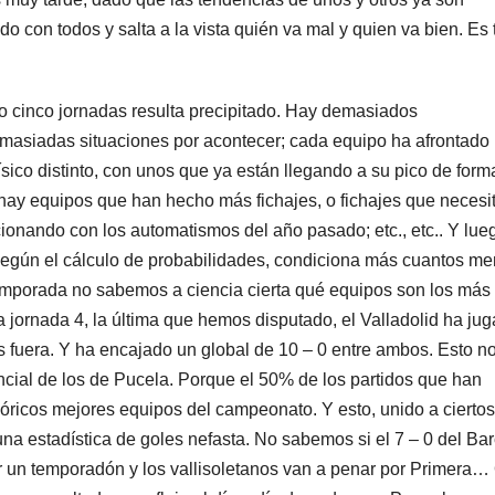
o con todos y salta a la vista quién va mal y quien va bien. Es t
o cinco jornadas resulta precipitado. Hay demasiados
asiadas situaciones por acontecer; cada equipo ha afrontado 
ico distinto, con unos que ya están llegando a su pico de form
 hay equipos que han hecho más fichajes, o fichajes que necesi
ionando con los automatismos del año pasado; etc., etc.. Y lue
 según el cálculo de probabilidades, condiciona más cuantos m
temporada no sabemos a ciencia cierta qué equipos son los más
la jornada 4, la última que hemos disputado, el Valladolid ha ju
 fuera. Y ha encajado un global de 10 – 0 entre ambos. Esto n
cial de los de Pucela. Porque el 50% de los partidos que han
eóricos mejores equipos del campeonato. Y esto, unido a ciertos
 una estadística de goles nefasta. No sabemos si el 7 – 0 del Ba
r un temporadón y los vallisoletanos van a penar por Primera… 