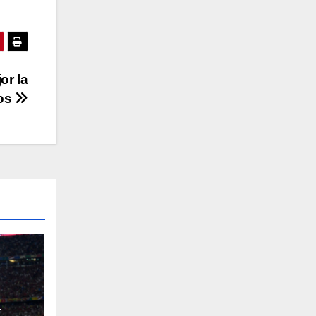
or la
oos