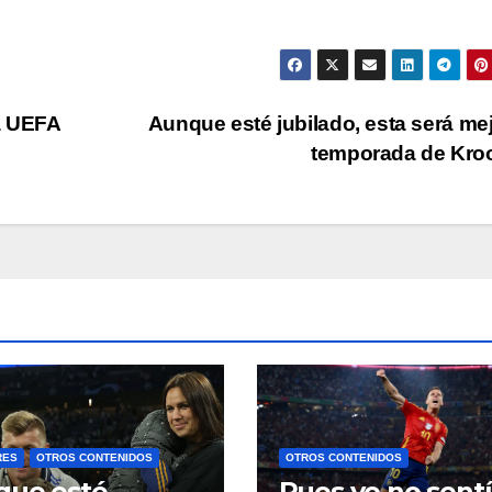
a UEFA
Aunque esté jubilado, esta será mej
temporada de Kr
RES
OTROS CONTENIDOS
OTROS CONTENIDOS
que esté
Pues yo no sentí