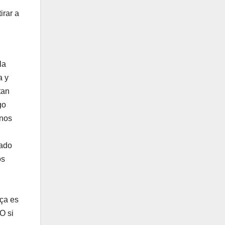
irar a
la
a y
tan
go
enos
gado
os
rça es
O si