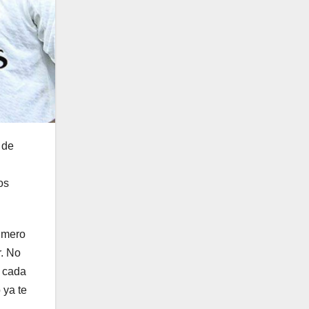
 de
os
número
r. No
e cada
 ya te