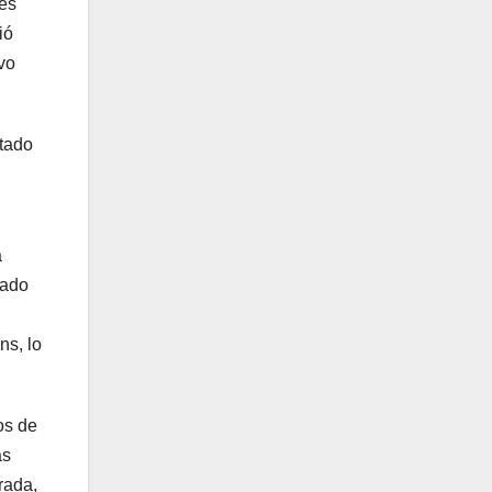
 es
ió
vo
stado
a
tado
ns, lo
os de
as
rada,