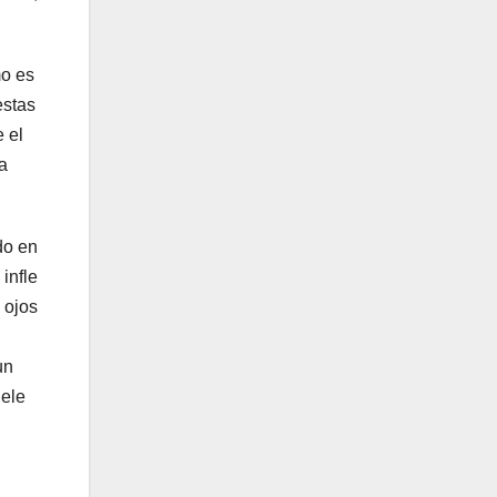
mo es
estas
e el
a
do en
infle
 ojos
un
uele