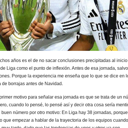
hos años es el de no sacar conclusiones precipitadas al inicio
0 de Liga como el punto de inflexión. Antes de esa jornada, salvo
iones. Porque la experiencia me enseña que lo que se dice en l
a de borrajas antes de Navidad.
 primer motivo para señalar esa jornada es que se trata de un 
ro, cuando lo pensé, lo pensé así y decir otra cosa sería menti
n buen número por otro motivo: En Liga hay 38 jornadas, porqu
do que empezar a hablar de la trayectoria de los equipos cuando
s muy tarde, dado que las tendencias de unos y otros ya son