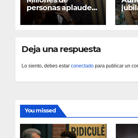
personas aplauden
jubi
que la UEFA se ría
mejo
de ellos
de K
Deja una respuesta
Lo siento, debes estar
conectado
para publicar un co
You missed