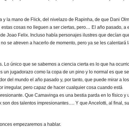
a y la mano de Flick, del nivelazo de Rapinha, de que Dani Ol
e estas cosas no lleguen a ser ciertas, pero… El año pasado, a 
ño de Joao Felix. Incluso había personajes ilustres que decían qu
o no se atreven a hacerlo de momento, pero ya se les calentará l
. Lo único que se sabemos a ciencia cierta es lo que ha ocurri
 un jugadorazo como la copa de un pino y lo normal es que se 
dor del mundo el año pasado y, por tanto, que puede mirar a los
or irregular, pero capaz de hacer cualquier cosa cuando está
resionante. Que Camavinga es una bestia parda en lo físico y 
k son dos talentos impresionantes…. Y que Ancelotti, al final, s
ntonces empezaremos a hablar.