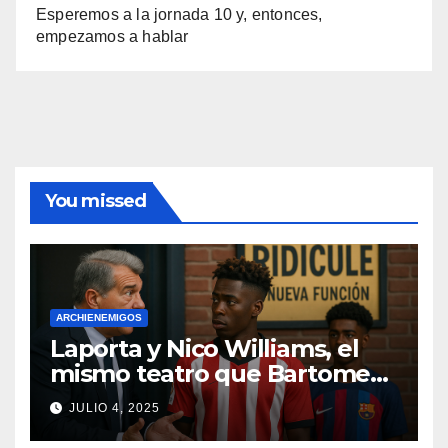
Esperemos a la jornada 10 y, entonces,
empezamos a hablar
You missed
ARCHIENEMIGOS
Laporta y Nico Williams, el
mismo teatro que Bartomeu
con Neymar
JULIO 4, 2025