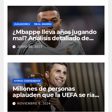
JUGADORES
REAL MADRID
¿Mbappe lleva años jugando
mal? Análisis detallado de
sus datos
JUNIO 30, 2025
OTROS CONTENIDOS
Millones de personas
aplauden que la UEFA se ría
de ellos
NOVIEMBRE 6, 2024