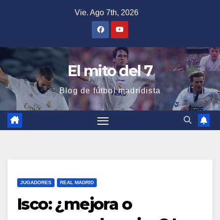
Saltar
Vie. Ago 7th, 2026
al
contenido
El mito del 7
Blog de fútbol madridista
JUGADORES
REAL MADRID
Isco: ¿mejora o