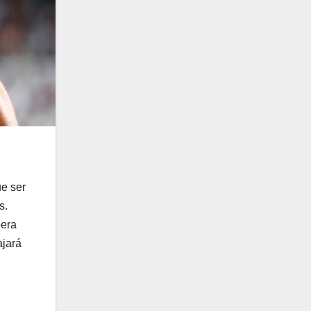
ue ser
s.
pera
ajará