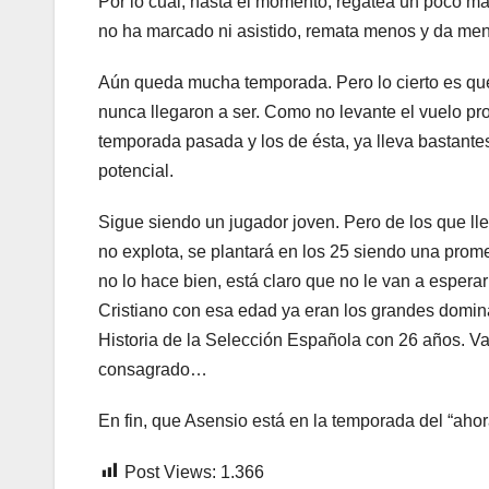
Por lo cual, hasta el momento, regatea un poco má
no ha marcado ni asistido, remata menos y da me
Aún queda mucha temporada. Pero lo cierto es qu
nunca llegaron a ser. Como no levante el vuelo pron
temporada pasada y los de ésta, ya lleva bastant
potencial.
Sigue siendo un jugador joven. Pero de los que llev
no explota, se plantará en los 25 siendo una prome
no lo hace bien, está claro que no le van a espera
Cristiano con esa edad ya eran los grandes domina
Historia de la Selección Española con 26 años. Va
consagrado…
En fin, que Asensio está en la temporada del “ahor
Post Views:
1.366