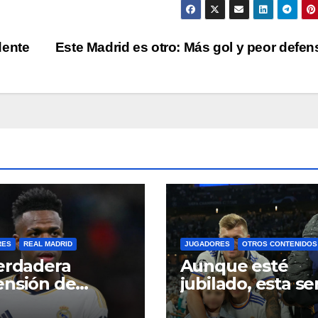
dente
Este Madrid es otro: Más gol y peor defe
RES
REAL MADRID
JUGADORES
OTROS CONTENIDOS
erdadera
Aunque esté
nsión de
jubilado, esta se
cius: Mejor que
mejor la tempor