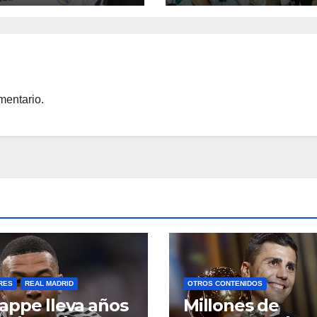
aldinho
de Kroos
mentario.
RES
REAL MADRID
OTROS CONTENIDOS
ppe lleva años
Millones de