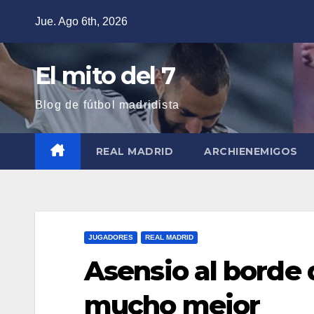
Saltar
Jue. Ago 6th, 2026
al
contenido
El mito del 7
Blog de fútbol madridista
REAL MADRID
ARCHIENEMIGOS
JUGADORES
REAL MADRID
Asensio al borde d
mucho mejor