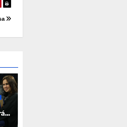
nsa
rá
ada