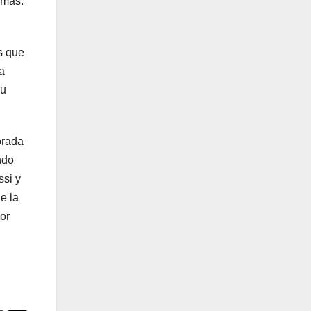
emás:
s que
la
su
orada
ndo
ssi y
e la
or