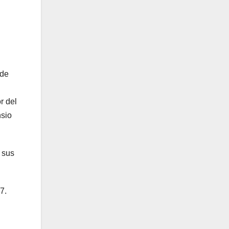
 de
r del
nsio
 sus
7.