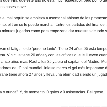
s que Vini, que este año no está muy regateador, pero por lo d
nos pases clave.
e el mallorquín se empieza a asomar al abismo de las promesa
to, el tren se le puede marchar. Entre los partidos del final de 
es minutos jugados como para empezar a dar muestras de todo 
an el latiguillo de “pero no tanto”. Tiene 24 años. Si esta temp
sa. Vinicius tiene 20 años y con las críticas que le llueven cua
r cinco años más. Raúl a los 25 ya era el capitán del Madrid. Me
dores del fútbol mundial. Iniesta marcó el gol más importante d
rane tiene ahora 27 años y lleva una eternidad siendo un jugad
a o nunca”. Y, de momento, 0 goles y 0 asistencias. Peligroso.