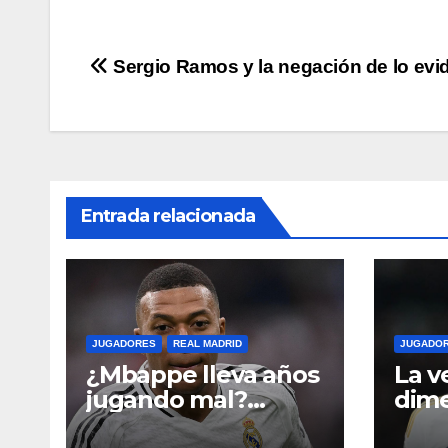
Navegación
Sergio Ramos y la negación de lo evi
de
entradas
Entrada relacionada
JUGADORES
REAL MADRID
JUGADO
¿Mbappe lleva años
La v
jugando mal?
dime
Análisis detallado
Vini