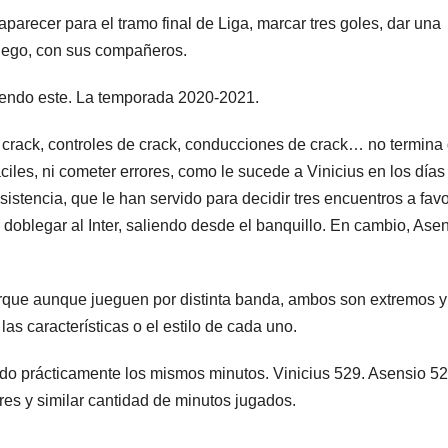
arecer para el tramo final de Liga, marcar tres goles, dar una
 juego, con sus compañeros.
 siendo este. La temporada 2020-2021.
 crack, controles de crack, conducciones de crack… no termina
fáciles, ni cometer errores, como le sucede a Vinicius en los días
sistencia, que le han servido para decidir tres encuentros a favo
a doblegar al Inter, saliendo desde el banquillo. En cambio, Ase
rque aunque jueguen por distinta banda, ambos son extremos y
as características o el estilo de cada uno.
o prácticamente los mismos minutos. Vinicius 529. Asensio 52
ares y similar cantidad de minutos jugados.