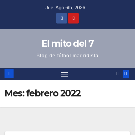
Saltar
Jue. Ago 6th, 2026
al
contenido
El mito del 7
Blog de fútbol madridista
Mes:
febrero 2022