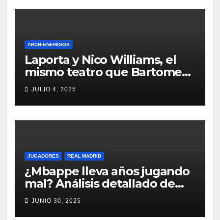
ARCHIENEMIGOS
Laporta y Nico Williams, el
mismo teatro que Bartomeu
con Neymar
JULIO 4, 2025
JUGADORES
REAL MADRID
¿Mbappe lleva años jugando
mal? Análisis detallado de
sus datos
JUNIO 30, 2025